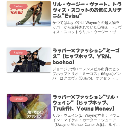
リル・ウージー・ヴァート、トラ
Fashion
ヴィス・スコットのお気に入りデ
ニム“Evisu”
かつてはJay-ZやLil Wayneらの超大物ラ
ッパーから支持されていたEvisu。トラヴ
ィス・スコットやリル・ウージー・ヴァ
ートのような旬なラッパー達がエヴィス
ジーンズを履き始めると、エビスは再び
トレンドになり始めた。トラヴィス・ス
ラッパー×ファッション“ミーゴ
コッ...
Fashion
ス”【ヒップホップ、YRN、
boohoo】
ジョージア州ローレンスビル出身のヒッ
プホップトリオ「ミーゴス」(Migos)メン
バーはクエヴォ(Quavo)、オフセット
(Offset)、テイクオフ(Takeoff)の3名。
2008年に結成。アトランタを拠点とする
ラッパーのグッチ・メイン(...
ラッパー×ファッション“リル・
Fashion
ウェイン”【ヒップホップ、
Trukfit、Young Money】
リル・ウェイン(Lil Wayne)本名：ドウェ
イン・マイケル・カーター・ジュニア
（Dwayne Michael Carter Jr.)は、ルイジ