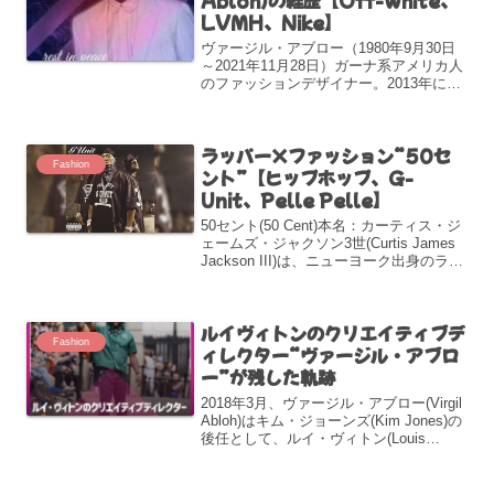
LVMH、Nike】
ヴァージル・アブロー（1980年9月30日
～2021年11月28日）ガーナ系アメリカ人
のファッションデザイナー。2013年にス
トリートブランド『オフホワイト』(Off-
White)をイタリア・ミラノに設立した。
2018年からルイ・ヴィトン(...
ラッパー×ファッション“50セ
Fashion
ント”【ヒップホップ、G-
Unit、Pelle Pelle】
50セント(50 Cent)本名：カーティス・ジ
ェームズ・ジャクソン3世(Curtis James
Jackson III)は、ニューヨーク出身のラッ
パー、テレビプロデューサー、起業家、
俳優である。1975年7月6日生まれ。1996
年、50...
ルイヴィトンのクリエイティブデ
Fashion
ィレクター“ヴァージル・アブロ
ー”が残した軌跡
2018年3月、ヴァージル・アブロー(Virgil
Abloh)はキム・ジョーンズ(Kim Jones)の
後任として、ルイ・ヴィトン(Louis
Vuitton)のメンズ・アーティスティック・
ディレクターに就任した。ヴァージル
は、同ブランド...