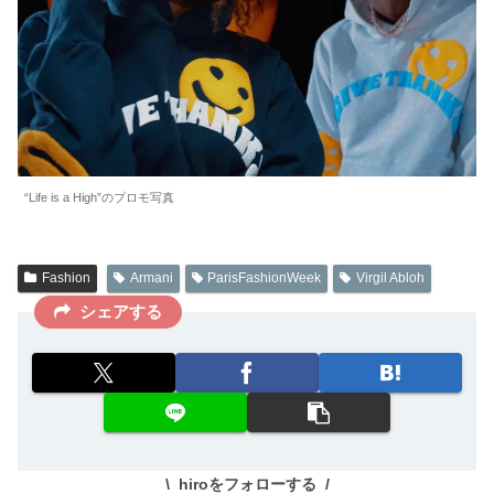
“Life is a High”のプロモ写真
Fashion
Armani
ParisFashionWeek
Virgil Abloh
シェアする
hiroをフォローする