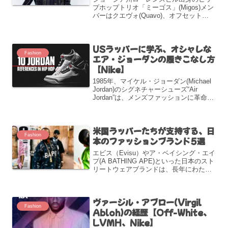
プホップトリオ「ミーゴス」(Migos)メン
バーはクエヴォ(Quavo)、オフセット
(Offset)、テイクオフ(Takeoff)の3名。
2008年に結成。アトランタを拠点とする
ラッパーのグッチ・メイン(...
USラッパーに学ぶ、オシャレな
Fashion
エア・ジョーダンの履きこなし方
【Nike】
1985年、マイケル・ジョーダン(Michael
Jordan)のシグネチャーシューズ“Air
Jordan”は、メンズファッションに革命を
起こした。エア・ジョーダンは、ナイキ
が展開しているバスケットボールシュー
ズ、スポーツウェアのラインである。殿
米国ラッパーたちが支持する、日
堂入りした元NBA選手マイケル・ジョー
Fashion
ダンのために製造され、1985年4月1日に
本のファッションブランド5選
一般発売されていた。
エビス（Evisu）やア・ベイシング・エイ
プ(A BATHING APE)といった日本のスト
リートウェアブランドは、長年にわたっ
てヒップホップやストリートカルチャー
に大きな影響を与えてきた。ヒップホッ
プ、パンクロック、スケートボーダー、
ヴァージル・アブロー(Virgil
ヴィ...
Fashion
Abloh)の経歴【Off-White、
LVMH、Nike】