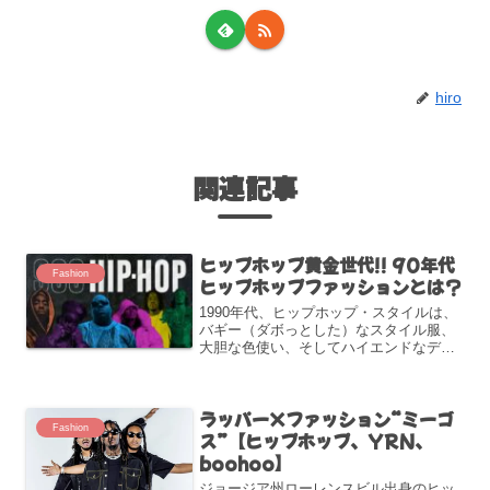
hiro
関連記事
ヒップホップ黄金世代!! 90年代
Fashion
ヒップホップファッションとは？
1990年代、ヒップホップ・スタイルは、
バギー（ダボっとした）なスタイル服、
大胆な色使い、そしてハイエンドなデザ
イナー・ブランドが特徴だった。このス
タイルは、Supreme、Off-Whiteといった
ブランドを含め、今日のファッションに
ラッパー×ファッション“ミーゴ
永続...
Fashion
ス”【ヒップホップ、YRN、
boohoo】
ジョージア州ローレンスビル出身のヒッ