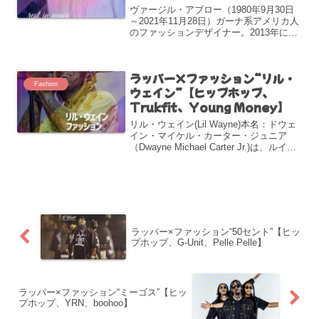
ヴァージル・アブロー（1980年9月30日
～2021年11月28日）ガーナ系アメリカ人
のファッションデザイナー。2013年にス
トリートブランド『オフホワイト』(Off-
White)をイタリア・ミラノに設立した。
2018年からルイ・ヴィトン(...
ラッパー×ファッション“リル・
Fashion
ウェイン”【ヒップホップ、
Trukfit、Young Money】
リル・ウェイン(Lil Wayne)本名：ドウェ
イン・マイケル・カーター・ジュニア
（Dwayne Michael Carter Jr.)は、ルイジ
アナ州,ニューオーリンズ出身のラッパ
ー。1982年9月27日生まれ。1995年、リ
ル・ウェイン...
ラッパー×ファッション“50セント”【ヒッ
プホップ、G-Unit、Pelle Pelle】
ラッパー×ファッション“ミーゴス”【ヒッ
プホップ、YRN、boohoo】