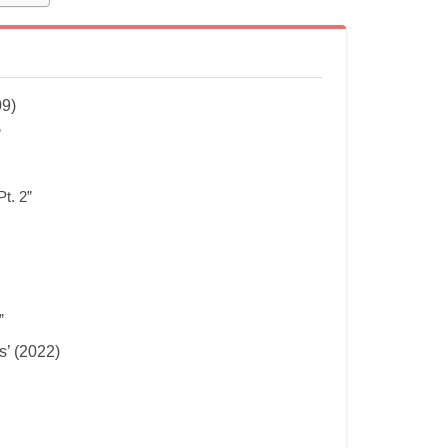
09)
”
. 2”
”
s’ (2022)