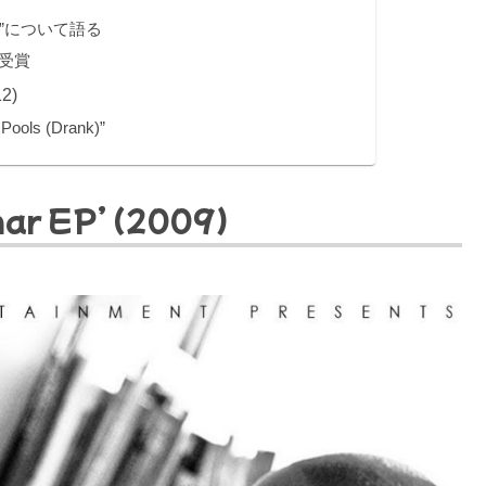
N.”について語る
受賞
12)
s (Drank)”
mar EP’ (2009)