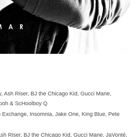
h Riser, BJ the Chicago Kid, Gucci Mane,
Pooh & ScHoolboy Q
hange, Insomnia, Jake One, King Blue, Pete
Riser, BJ the Chicago Kid, Gucci Mane, JaVonté,