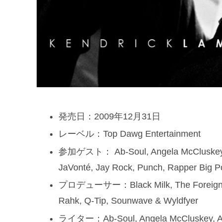
発売日：2009年12月31日
レーベル：Top Dawg Entertainment
参加ゲスト： Ab-Soul, Angela McCluskey, As
JaVonté, Jay Rock, Punch, Rapper Big 
プロデューサー：Black Milk, The Foreign Exc
Rahk, Q-Tip, Sounwave & Wyldfyer
ライター：Ab-Soul, Angela McCluskey, Ash 